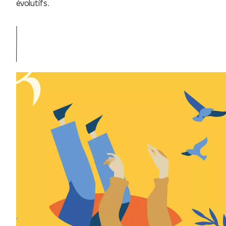
évolutifs.
Le studio
Savoir-faire
Créations
Contact