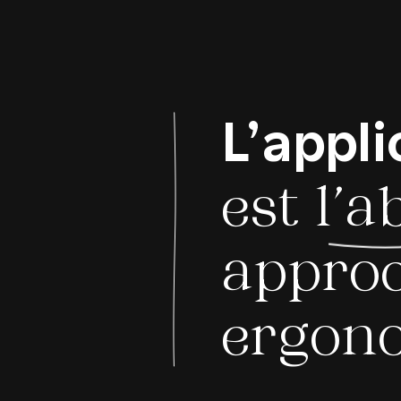
L’appli
est
l’a
approc
ergon