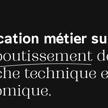
cation
métier
su
boutissement
d
he technique e
omique.