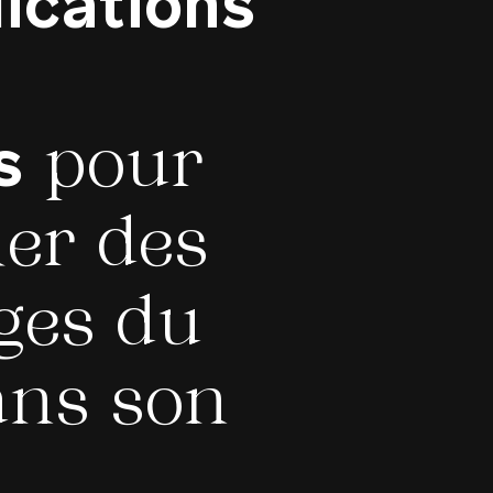
ications
s
pour
ier des
ges du
ns son