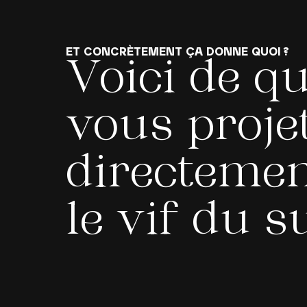
ET CONCRÈTEMENT ÇA DONNE QUOI ?
Voici de qu
vous proje
directeme
le vif du s