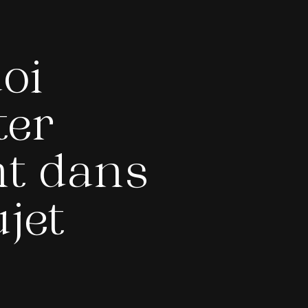
oi
ter
nt dans
ujet