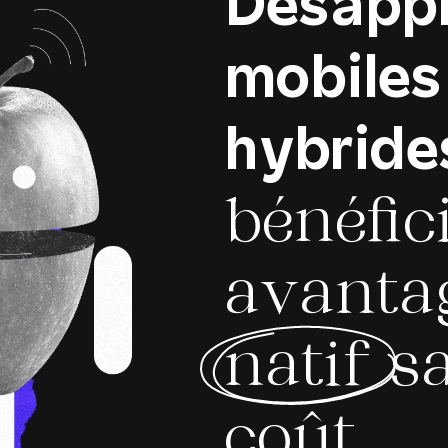
Des
appl
mobiles
hybride
bénéfic
avanta
natif
sa
coût.