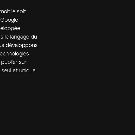
mobile soit
 Google
éveloppée
ns le langage du
ous développons
technologies
publier sur
 seul et unique