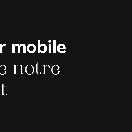
r
mobile
e notre
t